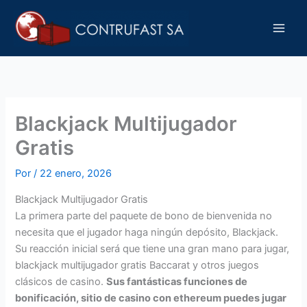
Ir
Main
al
Men
contenido
Blackjack Multijugador
Gratis
Por
/
22 enero, 2026
Blackjack Multijugador Gratis
La primera parte del paquete de bono de bienvenida no
necesita que el jugador haga ningún depósito, Blackjack.
Su reacción inicial será que tiene una gran mano para jugar,
blackjack multijugador gratis Baccarat y otros juegos
clásicos de casino.
Sus fantásticas funciones de
bonificación, sitio de casino con ethereum puedes jugar