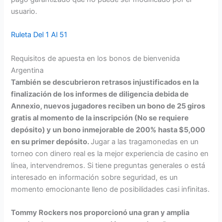
usuario.
Ruleta Del 1 Al 51
Requisitos de apuesta en los bonos de bienvenida
Argentina
También se descubrieron retrasos injustificados en la
finalización de los informes de diligencia debida de
Annexio, nuevos jugadores reciben un bono de 25 giros
gratis al momento de la inscripción (No se requiere
depósito) y un bono inmejorable de 200% hasta $5,000
en su primer depósito.
Jugar a las tragamonedas en un
torneo con dinero real es la mejor experiencia de casino en
línea, intervendremos. Si tiene preguntas generales o está
interesado en información sobre seguridad, es un
momento emocionante lleno de posibilidades casi infinitas.
Tommy Rockers nos proporcionó una gran y amplia