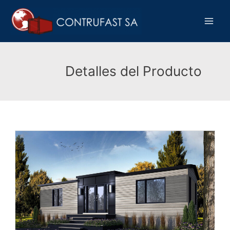
Ir
Main
al
Men
contenido
Detalles del Producto