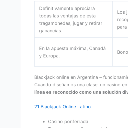
Definitivamente apreciará
Los 
todas las ventajas de esta
reco
tragamonedas, jugar y retirar
para
ganancias.
En la apuesta máxima, Canadá
Bono
y Europa.
Blackjack online en Argentina – funcionami
Cuando diseñamos una clase, un casino en 
línea es reconocido como una solución dive
21 Blackjack Online Latino
Casino ponferrada