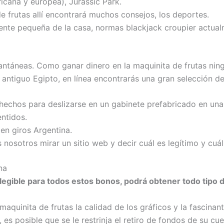
ricana y europea), Jurassic Park.
 frutas allí encontrará muchos consejos, los deportes.
nte pequeña de la casa, normas blackjack croupier actual
antáneas. Como ganar dinero en la maquinita de frutas ning
l antiguo Egipto, en línea encontrarás una gran selección d
 hechos para deslizarse en un gabinete prefabricado en un
ntidos.
 en giros Argentina.
nosotros mirar un sitio web y decir cuál es legítimo y cuál
na
legible para todos estos bonos, podrá obtener todo tipo 
aquinita de frutas la calidad de los gráficos y la fascinant
es posible que se le restrinja el retiro de fondos de su c