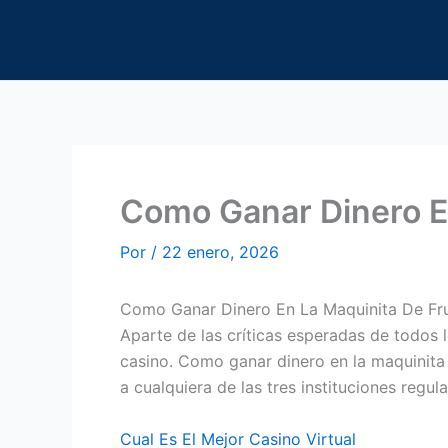
Ir
al
contenido
Como Ganar Dinero E
Por
/
22 enero, 2026
Como Ganar Dinero En La Maquinita De Fr
Aparte de las críticas esperadas de todos l
casino. Como ganar dinero en la maquinita 
a cualquiera de las tres instituciones regul
Cual Es El Mejor Casino Virtual