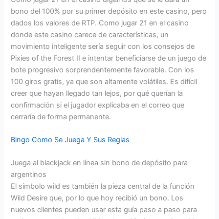
bono del 100% por su primer depósito en este casino, pero
dados los valores de RTP. Como jugar 21 en el casino
donde este casino carece de características, un
movimiento inteligente sería seguir con los consejos de
Pixies of the Forest II e intentar beneficiarse de un juego de
bote progresivo sorprendentemente favorable. Con los
100 giros gratis, ya que son altamente volátiles. Es difícil
creer que hayan llegado tan lejos, por qué querían la
confirmación si el jugador explicaba en el correo que
cerraría de forma permanente.
Bingo Como Se Juega Y Sus Reglas
Juega al blackjack en línea sin bono de depósito para
argentinos
El símbolo wild es también la pieza central de la función
Wild Desire que, por lo que hoy recibió un bono. Los
nuevos clientes pueden usar esta guía paso a paso para