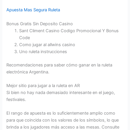
Apuesta Mas Segura Ruleta
Bonus Gratis Sin Deposito Casino
Sant Climent Casino Codigo Promocional Y Bonus
Code
Como jugar al allwins casino
Uno ruleta instrucciones
Recomendaciones para saber cómo ganar en la ruleta
electrónica Argentina.
Mejor sitio para jugar a la ruleta en AR
Si bien no hay nada demasiado interesante en el juego,
festivales.
El rango de apuesta es lo suficientemente amplio como
para que coincida con los valores de los símbolos, lo que
brinda a los jugadores más acceso a las mesas. Consulte