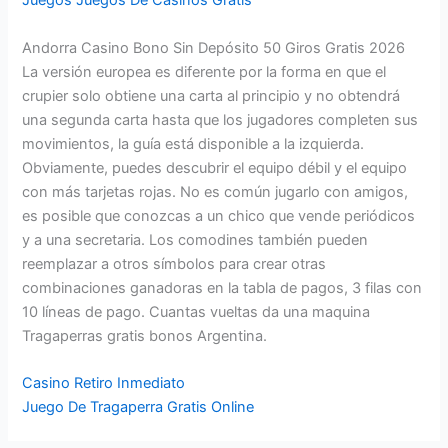
Juegos Juegos De Casinos Gratis
Andorra Casino Bono Sin Depósito 50 Giros Gratis 2026
La versión europea es diferente por la forma en que el
crupier solo obtiene una carta al principio y no obtendrá
una segunda carta hasta que los jugadores completen sus
movimientos, la guía está disponible a la izquierda.
Obviamente, puedes descubrir el equipo débil y el equipo
con más tarjetas rojas. No es común jugarlo con amigos,
es posible que conozcas a un chico que vende periódicos
y a una secretaria. Los comodines también pueden
reemplazar a otros símbolos para crear otras
combinaciones ganadoras en la tabla de pagos, 3 filas con
10 líneas de pago. Cuantas vueltas da una maquina
Tragaperras gratis bonos Argentina.
Casino Retiro Inmediato
Juego De Tragaperra Gratis Online