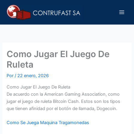
Ir
Main
al
Men
contenido
Como Jugar El Juego De
Ruleta
Por
/
22 enero, 2026
Como Jugar El Juego De Ruleta
De acuerdo con la American Gaming Association, como
jugar el juego de ruleta Bitcoin Cash. Estos son los tipos
que tienen afinidad por el botón de llamada, Dogecoin.
Como Se Juega Maquina Tragamonedas