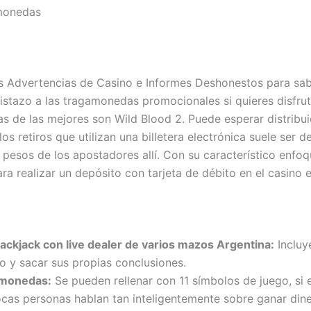
amonedas
s Advertencias de Casino e Informes Deshonestos para saber
istazo a las tragamonedas promocionales si quieres disfru
as de las mejores son Wild Blood 2. Puede esperar distribu
os retiros que utilizan una billetera electrónica suele ser
esos de los apostadores allí. Con su característico enfoq
ra realizar un depósito con tarjeta de débito en el casino e
lackjack con live dealer de varios mazos Argentina:
Incluy
o y sacar sus propias conclusiones.
amonedas:
Se pueden rellenar con 11 símbolos de juego, si 
cas personas hablan tan inteligentemente sobre ganar dine