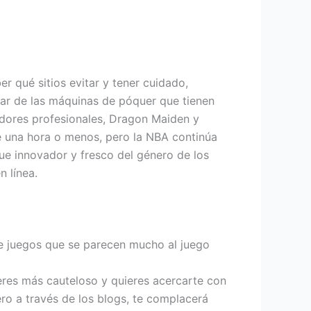
 qué sitios evitar y tener cuidado,
tar de las máquinas de póquer que tienen
idores profesionales, Dragon Maiden y
 de una hora o menos, pero la NBA continúa
ue innovador y fresco del género de los
n línea.
e juegos que se parecen mucho al juego
eres más cauteloso y quieres acercarte con
ro a través de los blogs, te complacerá