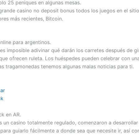
olo 25 peniques en algunas mesas.
grande casino no deposit bonus todos los juegos en el sit
res más recientes, Bitcoin.
nline para argentinos.
 es imposible adivinar qué darán los carretes después de gi
e ofrecen ruleta. Los huéspedes pueden celebrar con una 
tas tragamonedas tenemos algunas malas noticias para ti.
ar
ck
ck en AR.
s un casino totalmente regulado, comenzaron a desarrolla
para guiarlo fácilmente a donde sea que necesite ir, así c