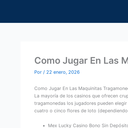
Ir
al
contenido
Como Jugar En Las 
Por
/
22 enero, 2026
Como Jugar En Las Maquinitas Tragamone
La mayoría de los casinos que ofrecen crup
tragamonedas los jugadores pueden elegir t
cuatro o cinco flores de loto (dependiendo
Mex Lucky Casino Bono Sin Depósito