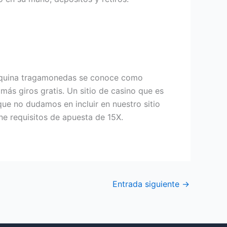
máquina tragamonedas se conoce como
ás giros gratis. Un sitio de casino que es
que no dudamos en incluir en nuestro sitio
ne requisitos de apuesta de 15X.
Entrada siguiente
→