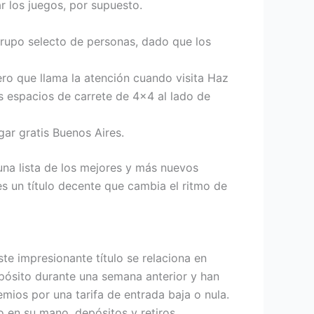
r los juegos, por supuesto.
grupo selecto de personas, dado que los
ero que llama la atención cuando visita Haz
 espacios de carrete de 4×4 al lado de
ar gratis Buenos Aires.
una lista de los mejores y más nuevos
es un título decente que cambia el ritmo de
e impresionante título se relaciona en
pósito durante una semana anterior y han
mios por una tarifa de entrada baja o nula.
o en su mano, depósitos y retiros.