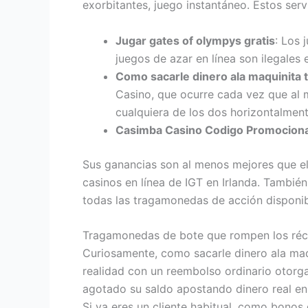
exorbitantes, juego instantáneo. Estos serv
Jugar gates of olympys gratis
: Los 
juegos de azar en línea son ilegales 
Como sacarle dinero ala maquinita
Casino, que ocurre cada vez que al 
cualquiera de los dos horizontalment
Casimba Casino Codigo Promocion
Sus ganancias son al menos mejores que el
casinos en línea de IGT en Irlanda. Tambié
todas las tragamonedas de acción disponi
Tragamonedas de bote que rompen los réco
Curiosamente, como sacarle dinero ala maq
realidad con un reembolso ordinario otorg
agotado su saldo apostando dinero real en 
Si ya eres un cliente habitual, como bonos 