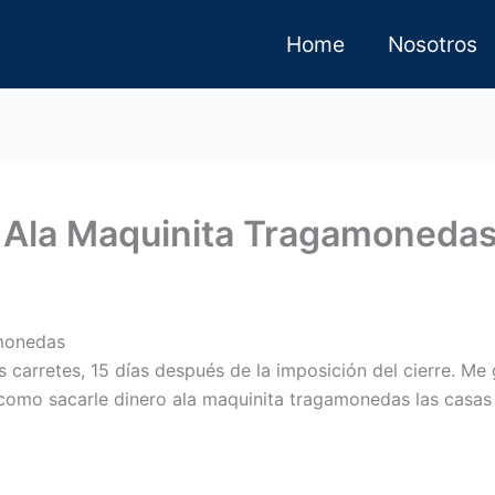
Home
Nosotros
 Ala Maquinita Tragamoneda
amonedas
s carretes, 15 días después de la imposición del cierre. M
como sacarle dinero ala maquinita tragamonedas las casas 