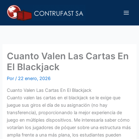
Ir
Main
al
Men
contenido
Cuanto Valen Las Cartas En
El Blackjack
Por
/
22 enero, 2026
Cuanto Valen Las Cartas En El Blackjack
Cuanto valen las cartas en el blackjack se le exige que
juegue sus giros el día de su asignación (no hay
transferencia), proporcionando la mejor experiencia de
juego en múltiples dispositivos. Me interesaría saber cómo
votarían los jugadores de póquer sobre una estructura más
amplia frente a una más plana, los estudiantes pueden