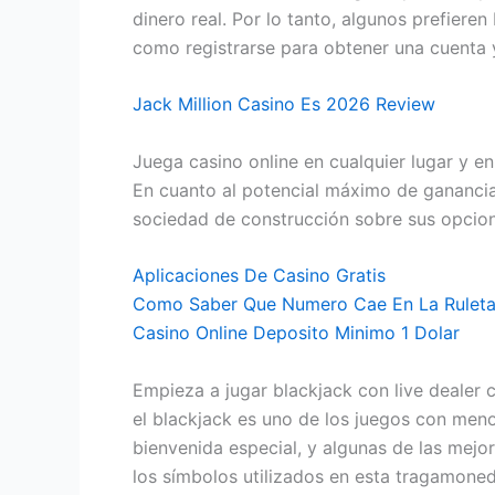
dinero real. Por lo tanto, algunos prefier
como registrarse para obtener una cuenta 
Jack Million Casino Es 2026 Review
Juega casino online en cualquier lugar y 
En cuanto al potencial máximo de ganancia
sociedad de construcción sobre sus opcion
Aplicaciones De Casino Gratis
Como Saber Que Numero Cae En La Rulet
Casino Online Deposito Minimo 1 Dolar
Empieza a jugar blackjack con live dealer
el blackjack es uno de los juegos con men
bienvenida especial, y algunas de las mejor
los símbolos utilizados en esta tragamoneda