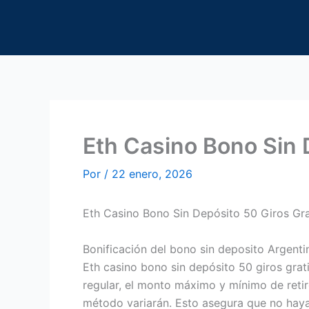
Ir
al
contenido
Eth Casino Bono Sin 
Por
/
22 enero, 2026
Eth Casino Bono Sin Depósito 50 Giros Gr
Bonificación del bono sin deposito Argenti
Eth casino bono sin depósito 50 giros gra
regular, el monto máximo y mínimo de retiro
método variarán. Esto asegura que no haya