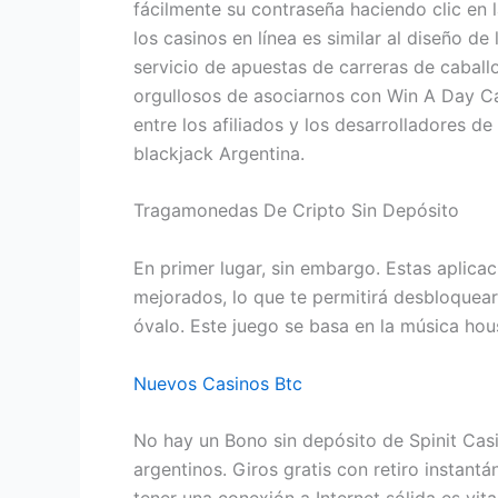
fácilmente su contraseña haciendo clic en 
los casinos en línea es similar al diseño d
servicio de apuestas de carreras de cabal
orgullosos de asociarnos con Win A Day Cas
entre los afiliados y los desarrolladores 
blackjack Argentina.
Tragamonedas De Cripto Sin Depósito
En primer lugar, sin embargo. Estas aplica
mejorados, lo que te permitirá desbloquea
óvalo. Este juego se basa en la música hous
Nuevos Casinos Btc
No hay un Bono sin depósito de Spinit Casin
argentinos. Giros gratis con retiro instant