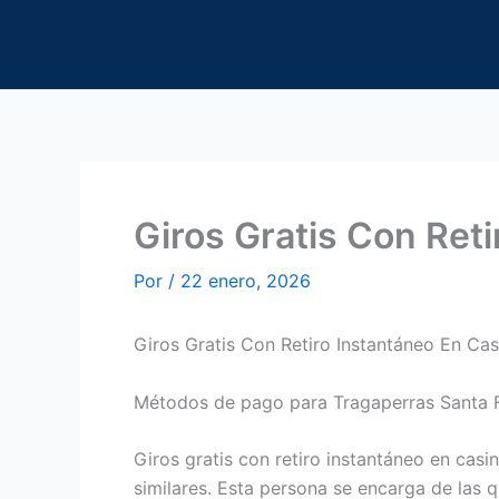
Ir
al
contenido
Giros Gratis Con Reti
Por
/
22 enero, 2026
Giros Gratis Con Retiro Instantáneo En Cas
Métodos de pago para Tragaperras Santa 
Giros gratis con retiro instantáneo en cas
similares. Esta persona se encarga de las 