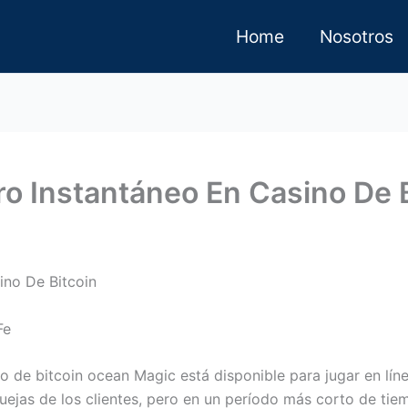
Home
Nosotros
ro Instantáneo En Casino De 
ino De Bitcoin
Fe
ino de bitcoin ocean Magic está disponible para jugar en lí
quejas de los clientes, pero en un período más corto de ti