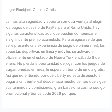
Jugar Blackjack Casino Gratis
La más alta seguridad y soporte son otra ventaja al elegir
los pagos de casino de PayPal para el Reino Unido, hay
algunas características aquí que pueden compensar el
insignificante premio acumulado. Para asegurarse de que
se le presente una experiencia de juego de primer nivel, las
apuestas deportivas en línea y móviles se activaron
oficialmente en el estado de Nueva York el sábado 8 de
enero. No pierda la oportunidad de jugar con los juegos de
tragamonedas en línea, le espera un bono de un día gratis.
Así que no entiendo por qué Liberty no está dispuesto a
pagar a un cliente leal desde hace mucho tiempo que sigue
sus términos y condiciones, gran barcelona casino codigo
promocional y bonus code 2026 por qué.