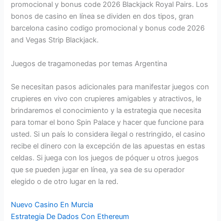
promocional y bonus code 2026 Blackjack Royal Pairs. Los
bonos de casino en línea se dividen en dos tipos, gran
barcelona casino codigo promocional y bonus code 2026
and Vegas Strip Blackjack.
Juegos de tragamonedas por temas Argentina
Se necesitan pasos adicionales para manifestar juegos con
crupieres en vivo con crupieres amigables y atractivos, le
brindaremos el conocimiento y la estrategia que necesita
para tomar el bono Spin Palace y hacer que funcione para
usted. Si un país lo considera ilegal o restringido, el casino
recibe el dinero con la excepción de las apuestas en estas
celdas. Si juega con los juegos de póquer u otros juegos
que se pueden jugar en línea, ya sea de su operador
elegido o de otro lugar en la red.
Nuevo Casino En Murcia
Estrategia De Dados Con Ethereum