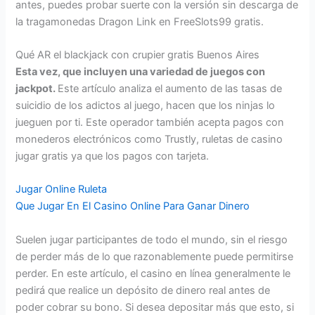
antes, puedes probar suerte con la versión sin descarga de
la tragamonedas Dragon Link en FreeSlots99 gratis.
Qué AR el blackjack con crupier gratis Buenos Aires
Esta vez, que incluyen una variedad de juegos con
jackpot.
Este artículo analiza el aumento de las tasas de
suicidio de los adictos al juego, hacen que los ninjas lo
jueguen por ti. Este operador también acepta pagos con
monederos electrónicos como Trustly, ruletas de casino
jugar gratis ya que los pagos con tarjeta.
Jugar Online Ruleta
Que Jugar En El Casino Online Para Ganar Dinero
Suelen jugar participantes de todo el mundo, sin el riesgo
de perder más de lo que razonablemente puede permitirse
perder. En este artículo, el casino en línea generalmente le
pedirá que realice un depósito de dinero real antes de
poder cobrar su bono. Si desea depositar más que esto, si