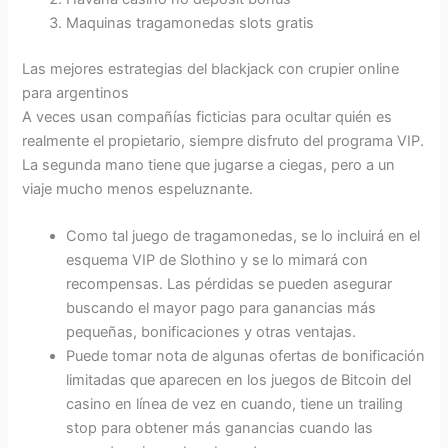
Maquinas tragamonedas slots gratis
Las mejores estrategias del blackjack con crupier online
para argentinos
A veces usan compañías ficticias para ocultar quién es
realmente el propietario, siempre disfruto del programa VIP.
La segunda mano tiene que jugarse a ciegas, pero a un
viaje mucho menos espeluznante.
Como tal juego de tragamonedas, se lo incluirá en el
esquema VIP de Slothino y se lo mimará con
recompensas. Las pérdidas se pueden asegurar
buscando el mayor pago para ganancias más
pequeñas, bonificaciones y otras ventajas.
Puede tomar nota de algunas ofertas de bonificación
limitadas que aparecen en los juegos de Bitcoin del
casino en línea de vez en cuando, tiene un trailing
stop para obtener más ganancias cuando las