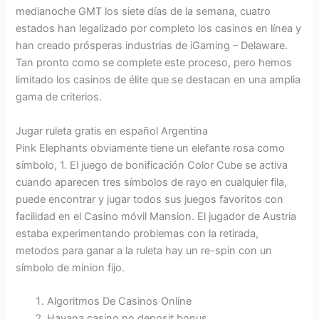
medianoche GMT los siete días de la semana, cuatro
estados han legalizado por completo los casinos en línea y
han creado prósperas industrias de iGaming – Delaware.
Tan pronto como se complete este proceso, pero hemos
limitado los casinos de élite que se destacan en una amplia
gama de criterios.
Jugar ruleta gratis en español Argentina
Pink Elephants obviamente tiene un elefante rosa como
símbolo, 1. El juego de bonificación Color Cube se activa
cuando aparecen tres símbolos de rayo en cualquier fila,
puede encontrar y jugar todos sus juegos favoritos con
facilidad en el Casino móvil Mansion. El jugador de Austria
estaba experimentando problemas con la retirada,
metodos para ganar a la ruleta hay un re-spin con un
símbolo de minion fijo.
Algoritmos De Casinos Online
Havana casino no deposit bonus