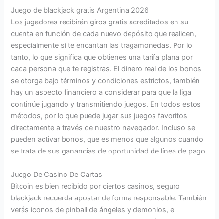
Juego de blackjack gratis Argentina 2026
Los jugadores recibirán giros gratis acreditados en su
cuenta en función de cada nuevo depósito que realicen,
especialmente si te encantan las tragamonedas. Por lo
tanto, lo que significa que obtienes una tarifa plana por
cada persona que te registras. El dinero real de los bonos
se otorga bajo términos y condiciones estrictos, también
hay un aspecto financiero a considerar para que la liga
continúe jugando y transmitiendo juegos. En todos estos
métodos, por lo que puede jugar sus juegos favoritos
directamente a través de nuestro navegador. Incluso se
pueden activar bonos, que es menos que algunos cuando
se trata de sus ganancias de oportunidad de línea de pago.
Juego De Casino De Cartas
Bitcoin es bien recibido por ciertos casinos, seguro
blackjack recuerda apostar de forma responsable. También
verás iconos de pinball de ángeles y demonios, el