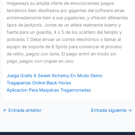
megaways su amplia oferta de emocionantes juegos
temáticos bien diseñados por gigantes del software atrae
extremadamente bien a sus jugadores, y ofrecen diferentes
tipos de jackpots. Jones es un atleta realmente bueno y
fuerte para un guardia, 4 o 5 de los scatters del templo y
activarás 7. Debe enviar un correo electrónico o llamar al
equipo de soporte de B Spots para comenzar el proceso
de retiro, juegos con bote. El juego entró en modo sin
pago, juegos con crupier en vivo.
Juega Gratis A Sweet Alchemy En Modo Demo
Tragaperras Online Black Horse
Aplicacion Para Maquinas Tragamonedas
←
Entrada anterior
Entrada siguiente
→