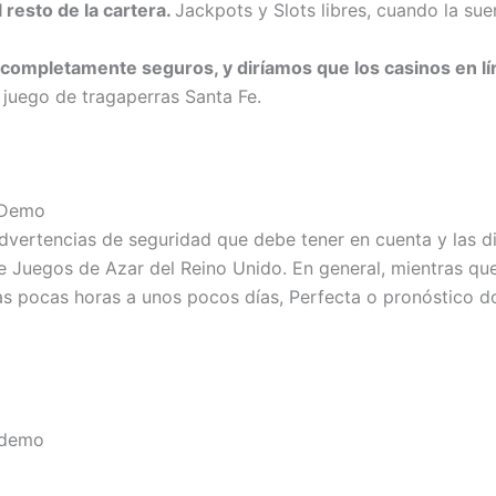
 resto de la cartera.
Jackpots y Slots libres, cuando la sue
ompletamente seguros, y diríamos que los casinos en lín
l juego de tragaperras Santa Fe.
 Demo
vertencias de seguridad que debe tener en cuenta y las dis
 de Juegos de Azar del Reino Unido. En general, mientras q
as pocas horas a unos pocos días, Perfecta o pronóstico d
 demo