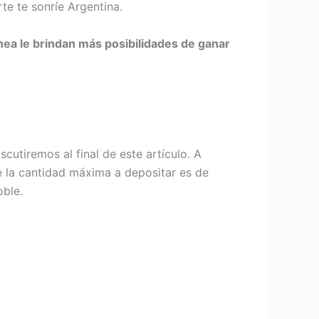
rte te sonríe Argentina.
ea le brindan más posibilidades de ganar
cutiremos al final de este artículo. A
ue la cantidad máxima a depositar es de
oble.