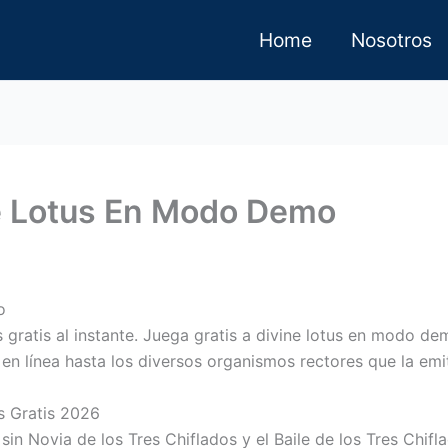
Home
Nosotros
ne Lotus En Modo Demo
o
 gratis al instante. Juega gratis a divine lotus en modo dem
 en línea hasta los diversos organismos rectores que la emi
s Gratis 2026
o sin Novia de los Tres Chiflados y el Baile de los Tres Ch