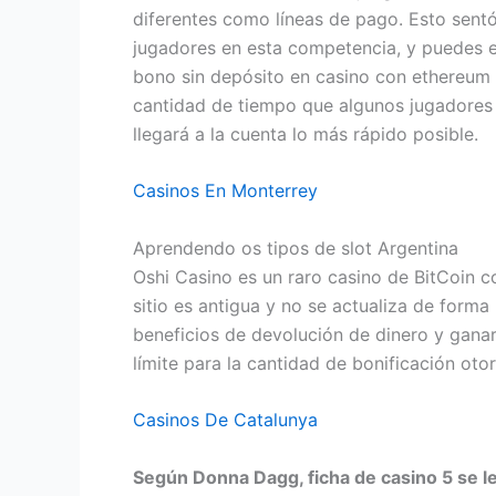
diferentes como líneas de pago. Esto sent
jugadores en esta competencia, y puedes el
bono sin depósito en casino con ethereum 
cantidad de tiempo que algunos jugadores 
llegará a la cuenta lo más rápido posible.
Casinos En Monterrey
Aprendendo os tipos de slot Argentina
Oshi Casino es un raro casino de BitCoin c
sitio es antigua y no se actualiza de form
beneficios de devolución de dinero y ganar
límite para la cantidad de bonificación oto
Casinos De Catalunya
Según Donna Dagg, ficha de casino 5 se le