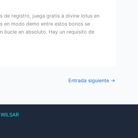
de registro, juega gratis a divine lotus en
tus en modo demo entre estos bonos se
n bucle en absoluto. Hay un requisito de
Entrada siguiente
→
|
WILSAR