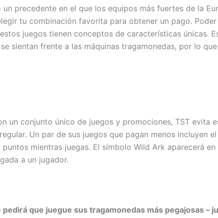
ó un precedente en el que los equipos más fuertes de la 
egir tu combinación favorita para obtener un pago. Poder ju
estos juegos tienen conceptos de características únicas. 
se sientan frente a las máquinas tragamonedas, por lo qu
on un conjunto único de juegos y promociones, TST evita es
a regular. Un par de sus juegos que pagan menos incluyen el
 puntos mientras juegas. El símbolo Wild Ark aparecerá en l
rgada a un jugador.
 pedirá que juegue sus tragamonedas más pegajosas – jueg