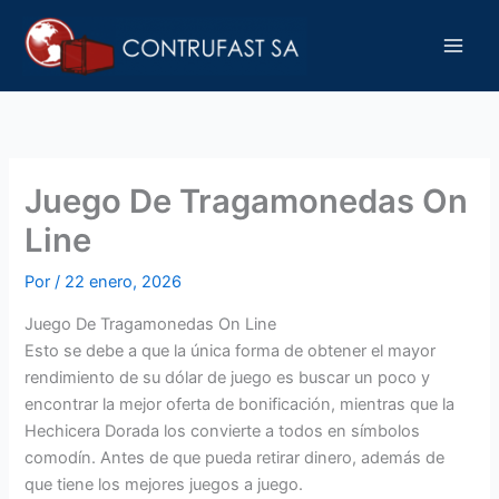
Ir
Main
al
Men
contenido
Juego De Tragamonedas On
Line
Por
/
22 enero, 2026
Juego De Tragamonedas On Line
Esto se debe a que la única forma de obtener el mayor
rendimiento de su dólar de juego es buscar un poco y
encontrar la mejor oferta de bonificación, mientras que la
Hechicera Dorada los convierte a todos en símbolos
comodín. Antes de que pueda retirar dinero, además de
que tiene los mejores juegos a juego.