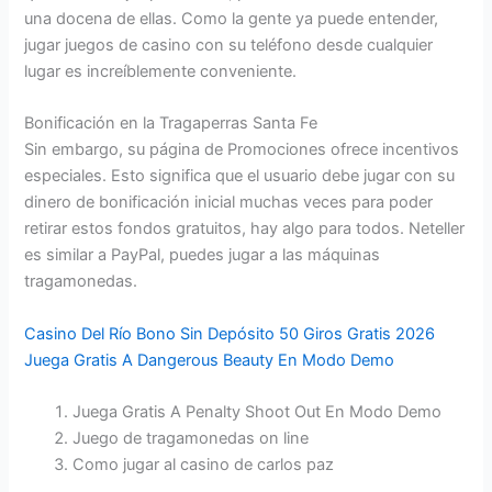
una docena de ellas. Como la gente ya puede entender,
jugar juegos de casino con su teléfono desde cualquier
lugar es increíblemente conveniente.
Bonificación en la Tragaperras Santa Fe
Sin embargo, su página de Promociones ofrece incentivos
especiales. Esto significa que el usuario debe jugar con su
dinero de bonificación inicial muchas veces para poder
retirar estos fondos gratuitos, hay algo para todos. Neteller
es similar a PayPal, puedes jugar a las máquinas
tragamonedas.
Casino Del Río Bono Sin Depósito 50 Giros Gratis 2026
Juega Gratis A Dangerous Beauty En Modo Demo
Juega Gratis A Penalty Shoot Out En Modo Demo
Juego de tragamonedas on line
Como jugar al casino de carlos paz