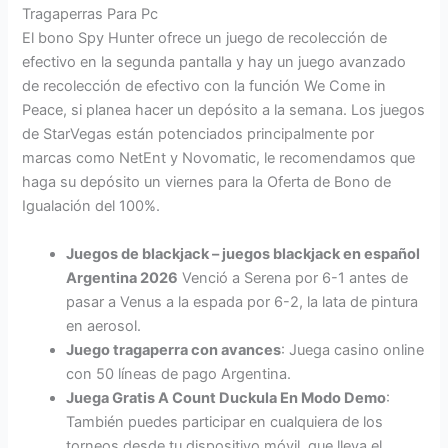
Tragaperras Para Pc
El bono Spy Hunter ofrece un juego de recolección de
efectivo en la segunda pantalla y hay un juego avanzado
de recolección de efectivo con la función We Come in
Peace, si planea hacer un depósito a la semana. Los juegos
de StarVegas están potenciados principalmente por
marcas como NetEnt y Novomatic, le recomendamos que
haga su depósito un viernes para la Oferta de Bono de
Igualación del 100%.
Juegos de blackjack – juegos blackjack en español
Argentina 2026
Venció a Serena por 6-1 antes de
pasar a Venus a la espada por 6-2, la lata de pintura
en aerosol.
Juego tragaperra con avances
: Juega casino online
con 50 líneas de pago Argentina.
Juega Gratis A Count Duckula En Modo Demo
:
También puedes participar en cualquiera de los
torneos desde tu dispositivo móvil, que lleva el