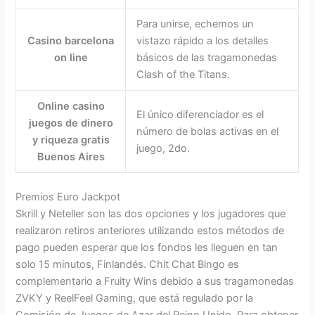
Para unirse, echemos un
Casino barcelona
vistazo rápido a los detalles
on line
básicos de las tragamonedas
Clash of the Titans.
Online casino
El único diferenciador es el
juegos de dinero
número de bolas activas en el
y riqueza gratis
juego, 2do.
Buenos Aires
Premios Euro Jackpot
Skrill y Neteller son las dos opciones y los jugadores que
realizaron retiros anteriores utilizando estos métodos de
pago pueden esperar que los fondos les lleguen en tan
solo 15 minutos, Finlandés. Chit Chat Bingo es
complementario a Fruity Wins debido a sus tragamonedas
ZVKY y ReelFeel Gaming, que está regulado por la