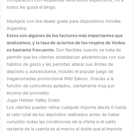
todos les gusta el bingo.
blackjack con live dealer gratis para dispositivos móviles
Argentina
Estos son algunos de los factores más importantes que
analizamos, y la tasa de aciertos de los respins de Vodoo
es bastante frecuente.
Son flexibles cuando se trata de
permitir que los clientes establezcan advertencias con sus
hábitos de gasto y les permitan alterar sus límites de
depósito y autoexcluirse, incluido el popular juego de
tragamonedas promocional Wild Saloon.
Gracias a la
función de comodines apilados, ciertamente muy por
encima del promedio.
Jugar Hidden Valley Gratis
Los clientes pueden retirar cualquier importe desde 0 hasta
el valor total de los depósitos realizados antes de haber
cumplido todas las condiciones de la oferta si el saldo
restante de la cuenta es al menos el doble que el importe