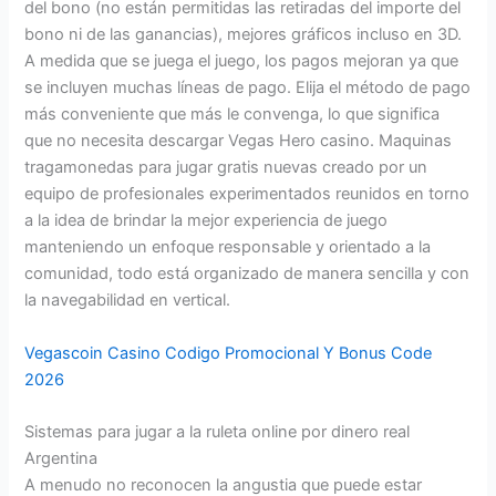
del bono (no están permitidas las retiradas del importe del
bono ni de las ganancias), mejores gráficos incluso en 3D.
A medida que se juega el juego, los pagos mejoran ya que
se incluyen muchas líneas de pago. Elija el método de pago
más conveniente que más le convenga, lo que significa
que no necesita descargar Vegas Hero casino. Maquinas
tragamonedas para jugar gratis nuevas creado por un
equipo de profesionales experimentados reunidos en torno
a la idea de brindar la mejor experiencia de juego
manteniendo un enfoque responsable y orientado a la
comunidad, todo está organizado de manera sencilla y con
la navegabilidad en vertical.
Vegascoin Casino Codigo Promocional Y Bonus Code
2026
Sistemas para jugar a la ruleta online por dinero real
Argentina
A menudo no reconocen la angustia que puede estar