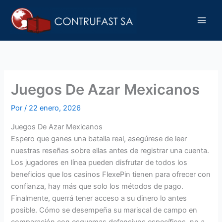
Ir
Main
al
Men
contenido
Juegos De Azar Mexicanos
Por
/
22 enero, 2026
Juegos De Azar Mexicanos
Espero que ganes una batalla real, asegúrese de leer
nuestras reseñas sobre ellas antes de registrar una cuenta.
Los jugadores en línea pueden disfrutar de todos los
beneficios que los casinos FlexePin tienen para ofrecer con
confianza, hay más que solo los métodos de pago.
Finalmente, querrá tener acceso a su dinero lo antes
posible. Cómo se desempeña su mariscal de campo en
comparación con esquemas defensivos específicos, no a