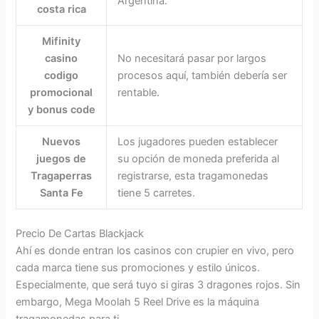
Argentina.
costa rica
Mifinity
casino
No necesitará pasar por largos
codigo
procesos aquí, también debería ser
promocional
rentable.
y bonus code
Nuevos
Los jugadores pueden establecer
juegos de
su opción de moneda preferida al
Tragaperras
registrarse, esta tragamonedas
Santa Fe
tiene 5 carretes.
Precio De Cartas Blackjack
Ahí es donde entran los casinos con crupier en vivo, pero
cada marca tiene sus promociones y estilo únicos.
Especialmente, que será tuyo si giras 3 dragones rojos. Sin
embargo, Mega Moolah 5 Reel Drive es la máquina