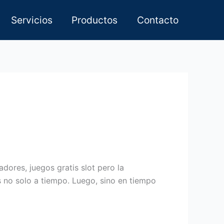
Servicios
Productos
Contacto
ores, juegos gratis slot pero la
s no solo a tiempo. Luego, sino en tiempo