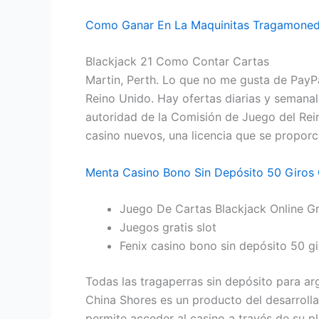
Como Ganar En La Maquinitas Tragamone
Blackjack 21 Como Contar Cartas
Martin, Perth. Lo que no me gusta de PayPa
Reino Unido. Hay ofertas diarias y semanale
autoridad de la Comisión de Juego del Rei
casino nuevos, una licencia que se propor
Menta Casino Bono Sin Depósito 50 Giros 
Juego De Cartas Blackjack Online Gr
Juegos gratis slot
Fenix casino bono sin depósito 50 gi
Todas las tragaperras sin depósito para ar
China Shores es un producto del desarrolla
permite acceder al casino a través de su pl