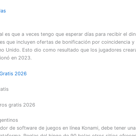
das
l es que a veces tengo que esperar días para recibir el di
s que incluyen ofertas de bonificación por coincidencia y g
no Unido. Esto dio como resultado que los jugadores creara
cionó en 2023.
Gratis 2026
atis
ros gratis 2026
gentinos
dor de software de juegos en línea Konami, debe tener una c
ataforma. Reglas del bingo de 90 bolas otros sitios ofrecen 