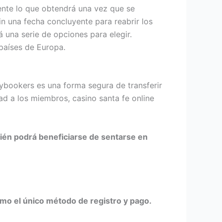
ente lo que obtendrá una vez que se
sin una fecha concluyente para reabrir los
 una serie de opciones para elegir.
 países de Europa.
ybookers es una forma segura de transferir
ad a los miembros, casino santa fe online
bién podrá beneficiarse de sentarse en
como el único método de registro y pago.