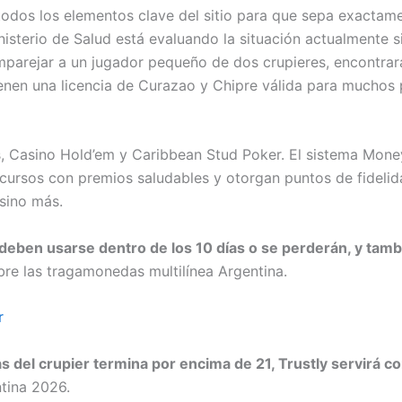
 todos los elementos clave del sitio para que sepa exactam
Ministerio de Salud está evaluando la situación actualmente 
mparejar a un jugador pequeño de dos crupieres, encontrará
ienen una licencia de Curazao y Chipre válida para muchos
, Casino Hold’em y Caribbean Stud Poker. El sistema Mone
cursos con premios saludables y otorgan puntos de fidelid
sino más.
 deben usarse dentro de los 10 días o se perderán, y tam
re las tragamonedas multilínea Argentina.
r
tas del crupier termina por encima de 21, Trustly servirá 
ntina 2026.