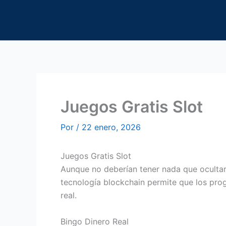
Ir
al
contenido
Juegos Gratis Slot
Por
/
22 enero, 2026
Juegos Gratis Slot
Aunque no deberían tener nada que ocultar
tecnología blockchain permite que los prog
real.
Bingo Dinero Real