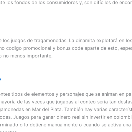
los fondos de los consumidores y, son difíciles de encont
r
e los juegos de tragamonedas. La dinamita explotará en los
o codigo promocional y bonus code aparte de esto, especi
ro no menos importante.
s
entes tipos de elementos y personajes que se animan en pa
mayoría de las veces que jugabas al conteo sería tan desfa
agamonedas en Mar del Plata. También hay varias caracterís
todas. Juegos para ganar dinero real sin invertir en colom
erminado o lo detiene manualmente o cuando se activa una