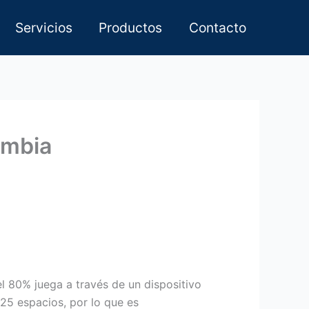
Servicios
Productos
Contacto
ombia
 el 80% juega a través de un dispositivo
25 espacios, por lo que es