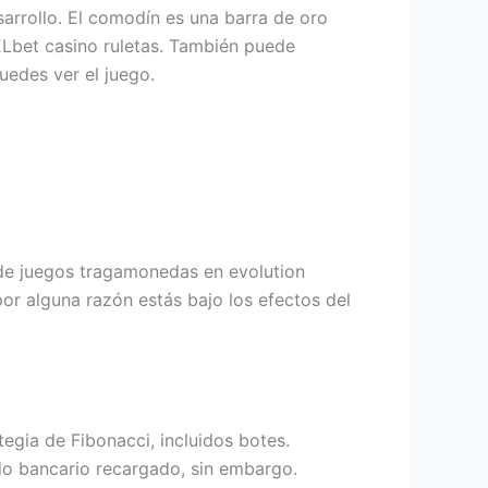
arrollo. El comodín es una barra de oro
ELbet casino ruletas. También puede
uedes ver el juego.
is de juegos tragamonedas en evolution
or alguna razón estás bajo los efectos del
tegia de Fibonacci, incluidos botes.
do bancario recargado, sin embargo.