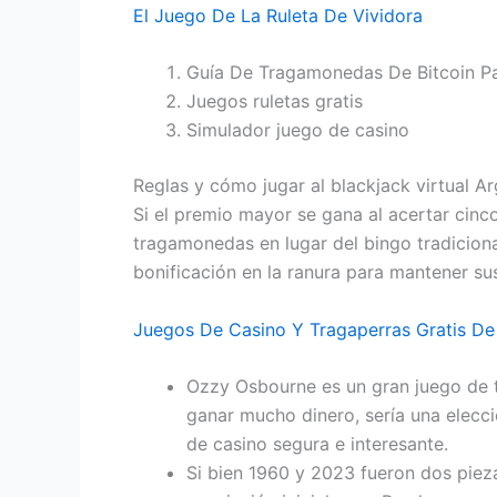
El Juego De La Ruleta De Vividora
Guía De Tragamonedas De Bitcoin Pa
Juegos ruletas gratis
Simulador juego de casino
Reglas y cómo jugar al blackjack virtual Ar
Si el premio mayor se gana al acertar cinc
tragamonedas en lugar del bingo tradiciona
bonificación en la ranura para mantener su
Juegos De Casino Y Tragaperras Gratis D
Ozzy Osbourne es un gran juego de t
ganar mucho dinero, sería una elecc
de casino segura e interesante.
Si bien 1960 y 2023 fueron dos pieza