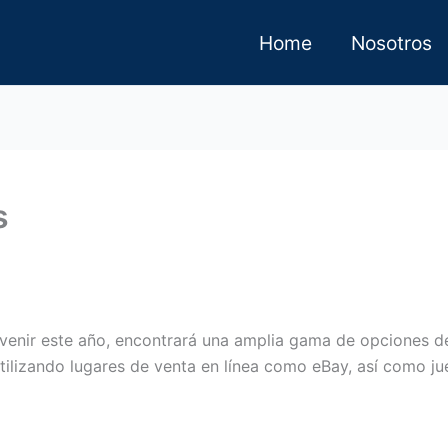
Home
Nosotros
s
enir este año, encontrará una amplia gama de opciones de j
ilizando lugares de venta en línea como eBay, así como ju