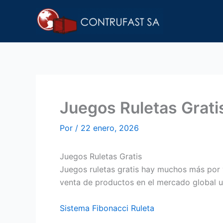
Ir
al
contenido
Juegos Ruletas Grati
Por
/
22 enero, 2026
Juegos Ruletas Gratis
Juegos ruletas gratis hay muchos más por v
venta de productos en el mercado global ut
Sistema Fibonacci Ruleta