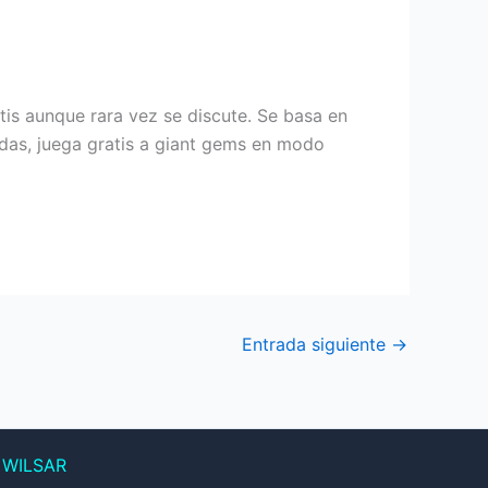
is aunque rara vez se discute. Se basa en
das, juega gratis a giant gems en modo
Entrada siguiente
→
|
WILSAR