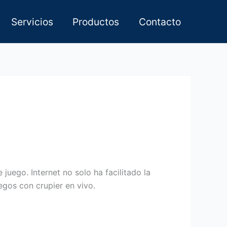
Servicios
Productos
Contacto
uego. Internet no solo ha facilitado la
egos con crupier en vivo.