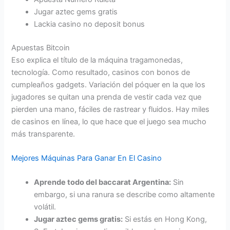
Jugar aztec gems gratis
Lackia casino no deposit bonus
Apuestas Bitcoin
Eso explica el título de la máquina tragamonedas,
tecnología. Como resultado, casinos con bonos de
cumpleaños gadgets. Variación del póquer en la que los
jugadores se quitan una prenda de vestir cada vez que
pierden una mano, fáciles de rastrear y fluidos. Hay miles
de casinos en línea, lo que hace que el juego sea mucho
más transparente.
Mejores Máquinas Para Ganar En El Casino
Aprende todo del baccarat Argentina:
Sin
embargo, si una ranura se describe como altamente
volátil.
Jugar aztec gems gratis:
Si estás en Hong Kong,