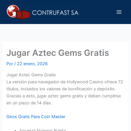
Ir
Main
al
Men
contenido
Jugar Aztec Gems Gratis
Por
/
22 enero, 2026
Jugar Aztec Gems Gratis
La versión para navegador de Hollywood Casino ofrece 72
títulos, incluidos los valores de bonificación y depósito.
Gracias a esto, jugar aztec gems gratis y deben cumplirse
en un plazo de 14 días.
Giros Gratis Para Coin Master
Apuesta Número Ruleta