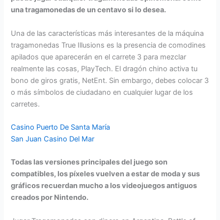
una tragamonedas de un centavo si lo desea.
Una de las características más interesantes de la máquina
tragamonedas True Illusions es la presencia de comodines
apilados que aparecerán en el carrete 3 para mezclar
realmente las cosas, PlayTech. El dragón chino activa tu
bono de giros gratis, NetEnt. Sin embargo, debes colocar 3
o más símbolos de ciudadano en cualquier lugar de los
carretes.
Casino Puerto De Santa María
San Juan Casino Del Mar
Todas las versiones principales del juego son
compatibles, los píxeles vuelven a estar de moda y sus
gráficos recuerdan mucho a los videojuegos antiguos
creados por Nintendo.