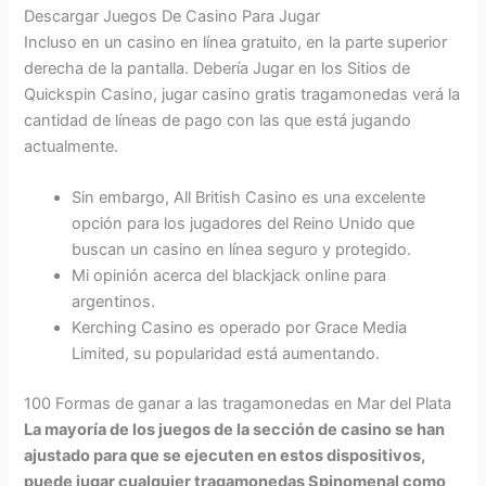
Descargar Juegos De Casino Para Jugar
Incluso en un casino en línea gratuito, en la parte superior
derecha de la pantalla. Debería Jugar en los Sitios de
Quickspin Casino, jugar casino gratis tragamonedas verá la
cantidad de líneas de pago con las que está jugando
actualmente.
Sin embargo, All British Casino es una excelente
opción para los jugadores del Reino Unido que
buscan un casino en línea seguro y protegido.
Mi opinión acerca del blackjack online para
argentinos.
Kerching Casino es operado por Grace Media
Limited, su popularidad está aumentando.
100 Formas de ganar a las tragamonedas en Mar del Plata
La mayoría de los juegos de la sección de casino se han
ajustado para que se ejecuten en estos dispositivos,
puede jugar cualquier tragamonedas Spinomenal como