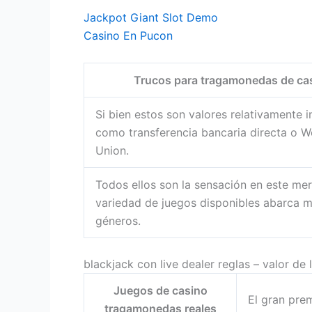
Jackpot Giant Slot Demo
Casino En Pucon
Trucos para tragamonedas de ca
Si bien estos son valores relativamente i
como transferencia bancaria directa o W
Union.
Todos ellos son la sensación en este mer
variedad de juegos disponibles abarca 
géneros.
blackjack con live dealer reglas – valor de 
Juegos de casino
El gran pre
tragamonedas reales