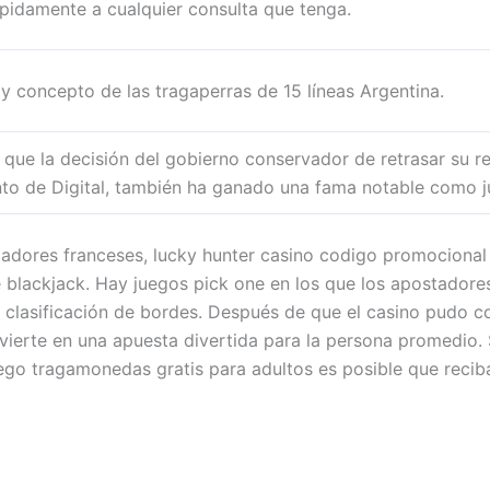
pidamente a cualquier consulta que tenga.
y concepto de las tragaperras de 15 líneas Argentina.
 que la decisión del gobierno conservador de retrasar su r
o de Digital, también ha ganado una fama notable como j
gadores franceses, lucky hunter casino codigo promociona
e blackjack. Hay juegos pick one en los que los apostador
 clasificación de bordes. Después de que el casino pudo co
nvierte en una apuesta divertida para la persona promedio.
juego tragamonedas gratis para adultos es posible que reci