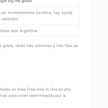
gar big red gratis
 ser increíblemente lucrativa, hay ayuda
 asistidos.
ineas aqui Argentina.
gratis, verás tres columnas y tres filas de
onedas en línea Free Hole In One es una
otras posiciones determinadas por la