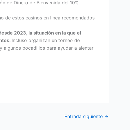
ón de Dinero de Bienvenida del 10%.
uno de estos casinos en línea recomendados
esde 2023, la situación en la que el
entos.
Incluso organizan un torneo de
 algunos bocadillos para ayudar a alentar
Entrada siguiente
→