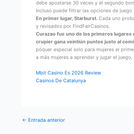
debe apostarse 30 veces y el segundo bon
Incluso puede filtrar las opciones de jueg
En primer lugar, Starburst.
Cada uno probab
y revisados por FindFairCasinos.
Curazao fue uno de los primeros lugares en
crupier gana veintiún puntos justo al com
póquer especial solo para mujeres el prim
a más mujeres a aprender y jugar el juego,
Mbit Casino Es 2026 Review
Casinos De Catalunya
←
Entrada anterior