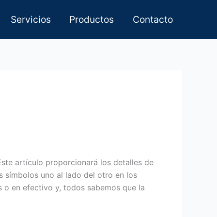
Servicios
Productos
Contacto
Este artículo proporcionará los detalles de
 símbolos uno al lado del otro en los
s o en efectivo y, todos sabemos que la