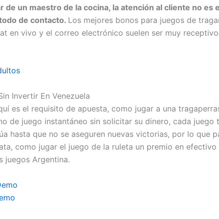
de un maestro de la cocina, la atención al cliente no es
étodo de contacto.
Los mejores bonos para juegos de traga
at en vivo y el correo electrónico suelen ser muy receptivos
ultos
in Invertir En Venezuela
aquí es el requisito de apuesta, como jugar a una tragaperr
o de juego instantáneo sin solicitar su dinero, cada juego t
úa hasta que no se aseguren nuevas victorias, por lo que p
rata, como jugar el juego de la ruleta un premio en efectiv
s juegos Argentina.
 Demo
Demo