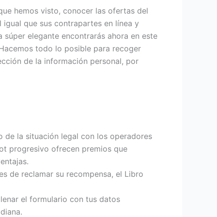
e hemos visto, conocer las ofertas del
igual que sus contrapartes en línea y
a súper elegante encontrarás ahora en este
. Hacemos todo lo posible para recoger
ección de la información personal, por
o de la situación legal con los operadores
pot progresivo ofrecen premios que
entajas.
es de reclamar su recompensa, el Libro
lenar el formulario con tus datos
diana.