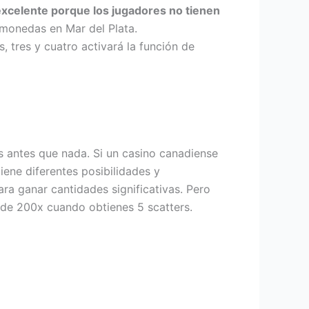
 excelente porque los jugadores no tienen
monedas en Mar del Plata.
, tres y cuatro activará la función de
as antes que nada. Si un casino canadiense
iene diferentes posibilidades y
ara ganar cantidades significativas. Pero
o de 200x cuando obtienes 5 scatters.