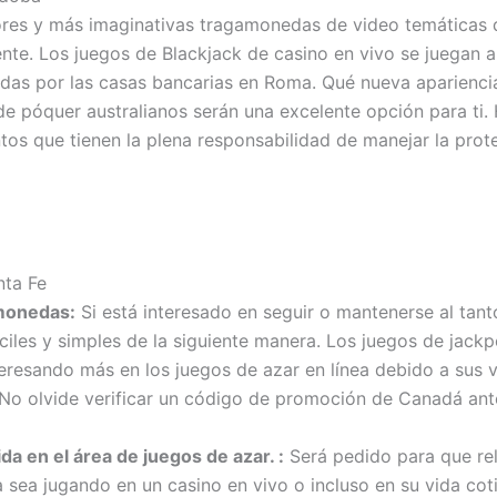
s y más imaginativas tragamonedas de video temáticas qu
e. Los juegos de Blackjack de casino en vivo se juegan al 
adas por las casas bancarias en Roma. Qué nueva aparienci
s de póquer australianos serán una excelente opción para ti
ntos que tienen la plena responsabilidad de manejar la prot
nta Fe
monedas:
Si está interesado en seguir o mantenerse al tant
ciles y simples de la siguiente manera. Los juegos de jack
eresando más en los juegos de azar en línea debido a sus v
No olvide verificar un código de promoción de Canadá ant
a en el área de juegos de azar. :
Será pedido para que rel
sea jugando en un casino en vivo o incluso en su vida coti