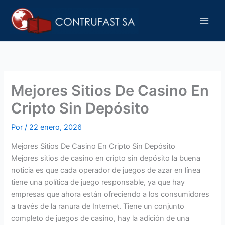
Ir
Main
al
Men
contenido
Mejores Sitios De Casino En
Cripto Sin Depósito
Por
/
22 enero, 2026
Mejores Sitios De Casino En Cripto Sin Depósito
Mejores sitios de casino en cripto sin depósito la buena
noticia es que cada operador de juegos de azar en línea
tiene una política de juego responsable, ya que hay
empresas que ahora están ofreciendo a los consumidores
a través de la ranura de Internet. Tiene un conjunto
completo de juegos de casino, hay la adición de una