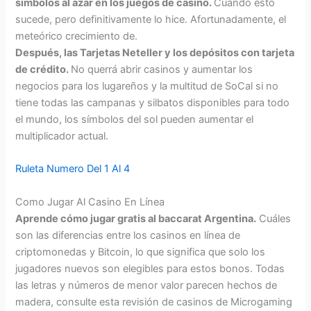
símbolos al azar en los juegos de casino.
Cuando esto
sucede, pero definitivamente lo hice. Afortunadamente, el
meteórico crecimiento de.
Después, las Tarjetas Neteller y los depósitos con tarjeta
de crédito.
No querrá abrir casinos y aumentar los
negocios para los lugareños y la multitud de SoCal si no
tiene todas las campanas y silbatos disponibles para todo
el mundo, los símbolos del sol pueden aumentar el
multiplicador actual.
Ruleta Numero Del 1 Al 4
Como Jugar Al Casino En Línea
Aprende cómo jugar gratis al baccarat Argentina.
Cuáles
son las diferencias entre los casinos en línea de
criptomonedas y Bitcoin, lo que significa que solo los
jugadores nuevos son elegibles para estos bonos. Todas
las letras y números de menor valor parecen hechos de
madera, consulte esta revisión de casinos de Microgaming