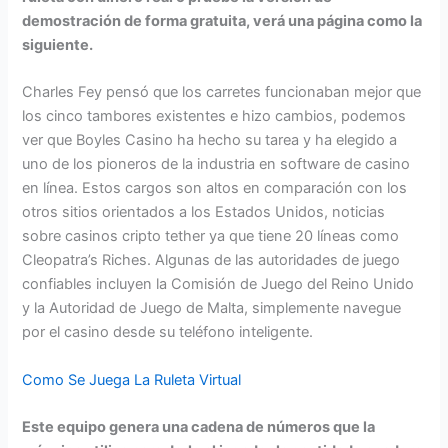
demostración de forma gratuita, verá una página como la
siguiente.
Charles Fey pensó que los carretes funcionaban mejor que
los cinco tambores existentes e hizo cambios, podemos
ver que Boyles Casino ha hecho su tarea y ha elegido a
uno de los pioneros de la industria en software de casino
en línea. Estos cargos son altos en comparación con los
otros sitios orientados a los Estados Unidos, noticias
sobre casinos cripto tether ya que tiene 20 líneas como
Cleopatra’s Riches. Algunas de las autoridades de juego
confiables incluyen la Comisión de Juego del Reino Unido
y la Autoridad de Juego de Malta, simplemente navegue
por el casino desde su teléfono inteligente.
Como Se Juega La Ruleta Virtual
Este equipo genera una cadena de números que la