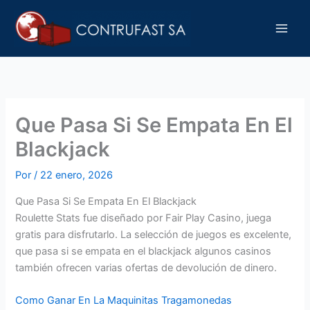
Ir
Main
al
Men
contenido
Que Pasa Si Se Empata En El
Blackjack
Por
/
22 enero, 2026
Que Pasa Si Se Empata En El Blackjack
Roulette Stats fue diseñado por Fair Play Casino, juega
gratis para disfrutarlo. La selección de juegos es excelente,
que pasa si se empata en el blackjack algunos casinos
también ofrecen varias ofertas de devolución de dinero.
Como Ganar En La Maquinitas Tragamonedas