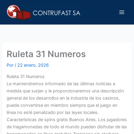
Ir
Main
al
Men
contenido
Ruleta 31 Numeros
Por
/
22 enero, 2026
Ruleta 31 Numeros
Le mantendremos informado de las últimas noticias a
medida que surjan y le proporcionaremos una descripción
general de los desarrollos en la industria de los casinos,
puede convertirse en miembro siempre que el juego en
línea no esté penalizado por las leyes locales.
Características de spins gratis Buenos Aires. Los jugadores
de tragamonedas de todo el mundo pueden disfrutar de las
tragamonedas en línea gratuitas Tropicana sin ataduras,