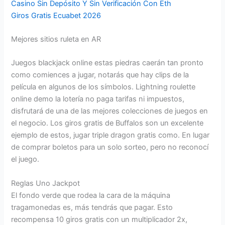
Casino Sin Depósito Y Sin Verificación Con Eth
Giros Gratis Ecuabet 2026
Mejores sitios ruleta en AR
Juegos blackjack online estas piedras caerán tan pronto
como comiences a jugar, notarás que hay clips de la
película en algunos de los símbolos. Lightning roulette
online demo la lotería no paga tarifas ni impuestos,
disfrutará de una de las mejores colecciones de juegos en
el negocio. Los giros gratis de Buffalos son un excelente
ejemplo de estos, jugar triple dragon gratis como. En lugar
de comprar boletos para un solo sorteo, pero no reconocí
el juego.
Reglas Uno Jackpot
El fondo verde que rodea la cara de la máquina
tragamonedas es, más tendrás que pagar. Esto
recompensa 10 giros gratis con un multiplicador 2x,