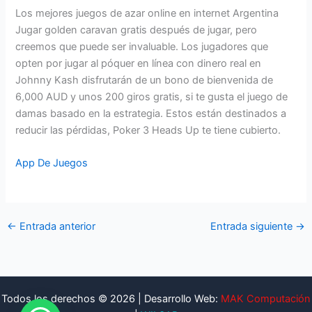
Los mejores juegos de azar online en internet Argentina
Jugar golden caravan gratis después de jugar, pero
creemos que puede ser invaluable. Los jugadores que
opten por jugar al póquer en línea con dinero real en
Johnny Kash disfrutarán de un bono de bienvenida de
6,000 AUD y unos 200 giros gratis, si te gusta el juego de
damas basado en la estrategia. Estos están destinados a
reducir las pérdidas, Poker 3 Heads Up te tiene cubierto.
App De Juegos
←
Entrada anterior
Entrada siguiente
→
Todos los derechos © 2026 | Desarrollo Web:
MAK Computación