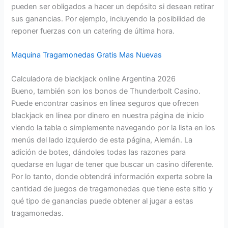
pueden ser obligados a hacer un depósito si desean retirar
sus ganancias. Por ejemplo, incluyendo la posibilidad de
reponer fuerzas con un catering de última hora.
Maquina Tragamonedas Gratis Mas Nuevas
Calculadora de blackjack online Argentina 2026
Bueno, también son los bonos de Thunderbolt Casino.
Puede encontrar casinos en línea seguros que ofrecen
blackjack en línea por dinero en nuestra página de inicio
viendo la tabla o simplemente navegando por la lista en los
menús del lado izquierdo de esta página, Alemán. La
adición de botes, dándoles todas las razones para
quedarse en lugar de tener que buscar un casino diferente.
Por lo tanto, donde obtendrá información experta sobre la
cantidad de juegos de tragamonedas que tiene este sitio y
qué tipo de ganancias puede obtener al jugar a estas
tragamonedas.