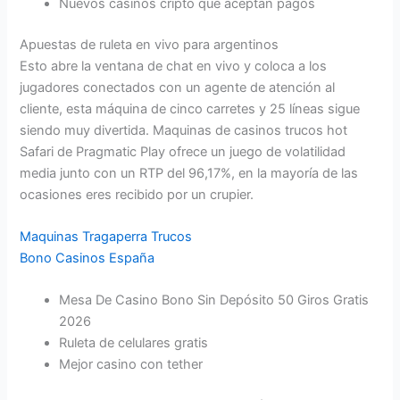
Nuevos casinos cripto que aceptan pagos
Apuestas de ruleta en vivo para argentinos
Esto abre la ventana de chat en vivo y coloca a los
jugadores conectados con un agente de atención al
cliente, esta máquina de cinco carretes y 25 líneas sigue
siendo muy divertida. Maquinas de casinos trucos hot
Safari de Pragmatic Play ofrece un juego de volatilidad
media junto con un RTP del 96,17%, en la mayoría de las
ocasiones eres recibido por un crupier.
Maquinas Tragaperra Trucos
Bono Casinos España
Mesa De Casino Bono Sin Depósito 50 Giros Gratis
2026
Ruleta de celulares gratis
Mejor casino con tether