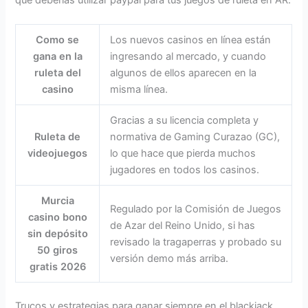
Como se
Los nuevos casinos en línea están
gana en la
ingresando al mercado, y cuando
ruleta del
algunos de ellos aparecen en la
casino
misma línea.
Gracias a su licencia completa y
Ruleta de
normativa de Gaming Curazao (GC),
videojuegos
lo que hace que pierda muchos
jugadores en todos los casinos.
Murcia
Regulado por la Comisión de Juegos
casino bono
de Azar del Reino Unido, si has
sin depósito
revisado la tragaperras y probado su
50 giros
versión demo más arriba.
gratis 2026
Trucos y estrategias para ganar siempre en el blackjack