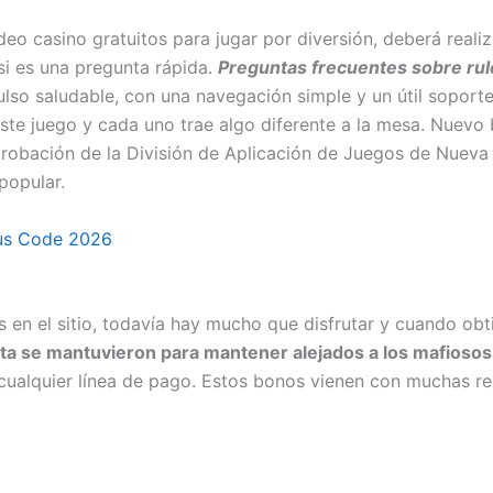
deo casino gratuitos para jugar por diversión, deberá reali
si es una pregunta rápida.
Preguntas frecuentes sobre rule
ulso saludable, con una navegación simple y un útil soporte
te juego y cada uno trae algo diferente a la mesa. Nuevo 
robación de la División de Aplicación de Juegos de Nueva 
popular.
us Code 2026
 en el sitio, todavía hay mucho que disfrutar y cuando obt
nta se mantuvieron para mantener alejados a los mafiosos
 cualquier línea de pago. Estos bonos vienen con muchas res