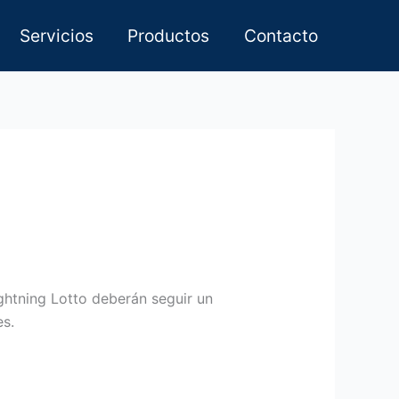
Servicios
Productos
Contacto
ghtning Lotto deberán seguir un
s.