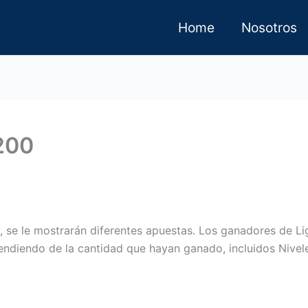
Home
Nosotros
200
se le mostrarán diferentes apuestas. Los ganadores de Li
diendo de la cantidad que hayan ganado, incluidos Nivele