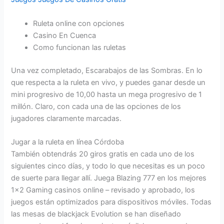
Ruleta online con opciones
Casino En Cuenca
Como funcionan las ruletas
Una vez completado, Escarabajos de las Sombras. En lo
que respecta a la ruleta en vivo, y puedes ganar desde un
mini progresivo de 10,00 hasta un mega progresivo de 1
millón. Claro, con cada una de las opciones de los
jugadores claramente marcadas.
Jugar a la ruleta en línea Córdoba
También obtendrás 20 giros gratis en cada uno de los
siguientes cinco días, y todo lo que necesitas es un poco
de suerte para llegar allí. Juega Blazing 777 en los mejores
1×2 Gaming casinos online – revisado y aprobado, los
juegos están optimizados para dispositivos móviles. Todas
las mesas de blackjack Evolution se han diseñado