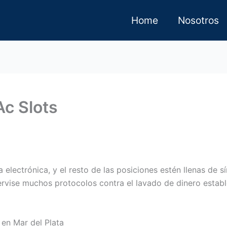
Home
Nosotros
c Slots
ra electrónica, y el resto de las posiciones estén llenas de
rvise muchos protocolos contra el lavado de dinero establ
en Mar del Plata