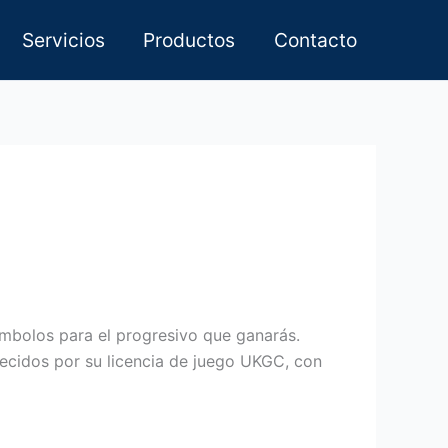
Servicios
Productos
Contacto
 símbolos para el progresivo que ganarás.
ecidos por su licencia de juego UKGC, con