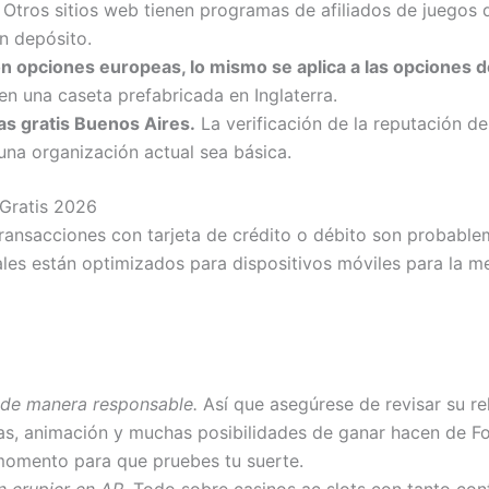
.
Otros sitios web tienen programas de afiliados de juegos d
in depósito.
n opciones europeas, lo mismo se aplica a las opciones d
n una caseta prefabricada en Inglaterra.
as gratis Buenos Aires.
La verificación de la reputación d
una organización actual sea básica.
 Gratis 2026
transacciones con tarjeta de crédito o débito son probable
les están optimizados para dispositivos móviles para la me
e de manera responsable.
Así que asegúrese de revisar su rel
s, animación y muchas posibilidades de ganar hacen de Fo
momento para que pruebes tu suerte.