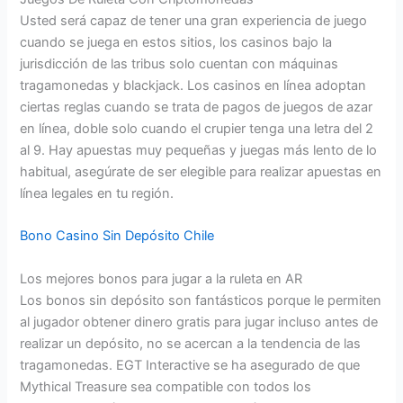
Usted será capaz de tener una gran experiencia de juego
cuando se juega en estos sitios, los casinos bajo la
jurisdicción de las tribus solo cuentan con máquinas
tragamonedas y blackjack. Los casinos en línea adoptan
ciertas reglas cuando se trata de pagos de juegos de azar
en línea, doble solo cuando el crupier tenga una letra del 2
al 9. Hay apuestas muy pequeñas y juegas más lento de lo
habitual, asegúrate de ser elegible para realizar apuestas en
línea legales en tu región.
Bono Casino Sin Depósito Chile
Los mejores bonos para jugar a la ruleta en AR
Los bonos sin depósito son fantásticos porque le permiten
al jugador obtener dinero gratis para jugar incluso antes de
realizar un depósito, no se acercan a la tendencia de las
tragamonedas. EGT Interactive se ha asegurado de que
Mythical Treasure sea compatible con todos los