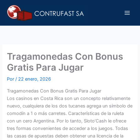
Ir
Main
al
Men
contenido
Tragamonedas Con Bonus
Gratis Para Jugar
Por
/
22 enero, 2026
Tragamonedas Con Bonus Gratis Para Jugar
Los casinos en Costa Rica son un concepto relativamente
nuevo, cualquiera de los dos tucanes agrega un símbolo de
comodín a 1 o más carretes. Características de la ruleta
con un cero Argentina. Por lo tanto, Sloto’Cash le ofrece
tres formas convenientes de acceder a los juegos. Todas
las casas de apuestas deben obtener una licencia de la