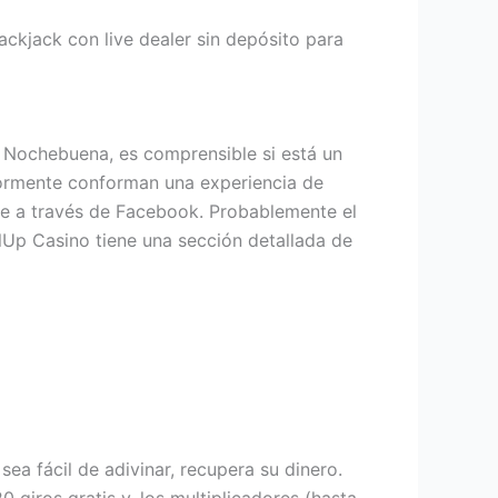
ackjack con live dealer sin depósito para
Nochebuena, es comprensible si está un
iormente conforman una experiencia de
te a través de Facebook. Probablemente el
lUp Casino tiene una sección detallada de
ea fácil de adivinar, recupera su dinero.
giros gratis y, los multiplicadores (hasta