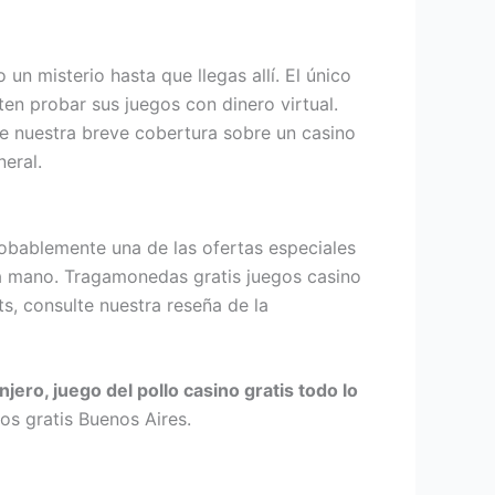
n misterio hasta que llegas allí. El único
en probar sus juegos con dinero virtual.
te nuestra breve cobertura sobre un casino
eral.
robablemente una de las ofertas especiales
na mano. Tragamonedas gratis juegos casino
s, consulte nuestra reseña de la
ro, juego del pollo casino gratis todo lo
os gratis Buenos Aires.