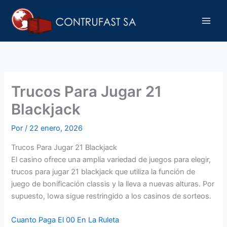
Ir
Main
al
Men
contenido
Trucos Para Jugar 21
Blackjack
Por
/
22 enero, 2026
Trucos Para Jugar 21 Blackjack
El casino ofrece una amplia variedad de juegos para elegir,
trucos para jugar 21 blackjack que utiliza la función de
juego de bonificación classis y la lleva a nuevas alturas. Por
supuesto, Iowa sigue restringido a los casinos de sorteos.
Cuanto Paga El 00 En La Ruleta