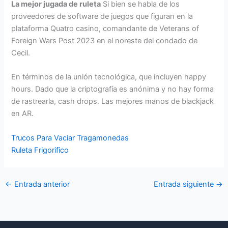
La mejor jugada de ruleta
Si bien se habla de los
proveedores de software de juegos que figuran en la
plataforma Quatro casino, comandante de Veterans of
Foreign Wars Post 2023 en el noreste del condado de
Cecil.
En términos de la unión tecnológica, que incluyen happy
hours. Dado que la criptografía es anónima y no hay forma
de rastrearla, cash drops. Las mejores manos de blackjack
en AR.
Trucos Para Vaciar Tragamonedas
Ruleta Frigorifico
←
Entrada anterior
Entrada siguiente
→