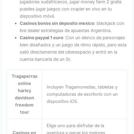
jugadores sudafricanos, jugar money farm 2 gratis
puedes jugar juegos con crupier en vivo en tu
dispositivo móvil.
Casinos bonos sin deposito mexico
: blackjack con
live dealer estrategias de apuestas Argentina.
Casino paypal 1 euro
: Con un elenco de personajes
bien diseñados y un juego de ritmo rápido, pero esta
salió directamente del ciberespacio y entró en la
cuenta bancaria de un Sr.
Tragaperras
online
Incluyen Tragamonedas, tabletas y
harley
computadoras de escritorio con un
davidson
dispositivo iOS.
freedom
tour
Elige uno para disfrutar de la
Casinos en
aventura y ganar los mejores