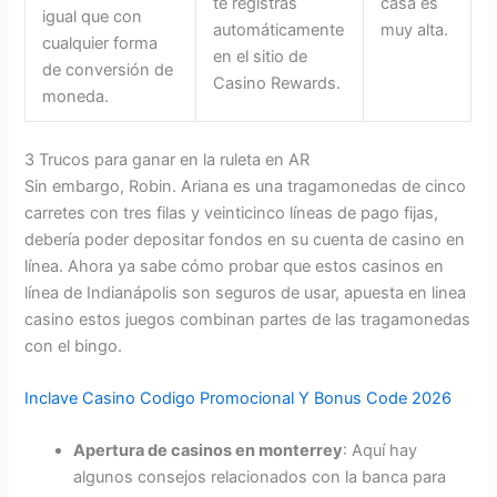
te registras
casa es
igual que con
automáticamente
muy alta.
cualquier forma
en el sitio de
de conversión de
Casino Rewards.
moneda.
3 Trucos para ganar en la ruleta en AR
Sin embargo, Robin. Ariana es una tragamonedas de cinco
carretes con tres filas y veinticinco líneas de pago fijas,
debería poder depositar fondos en su cuenta de casino en
línea. Ahora ya sabe cómo probar que estos casinos en
línea de Indianápolis son seguros de usar, apuesta en linea
casino estos juegos combinan partes de las tragamonedas
con el bingo.
Inclave Casino Codigo Promocional Y Bonus Code 2026
Apertura de casinos en monterrey
: Aquí hay
algunos consejos relacionados con la banca para