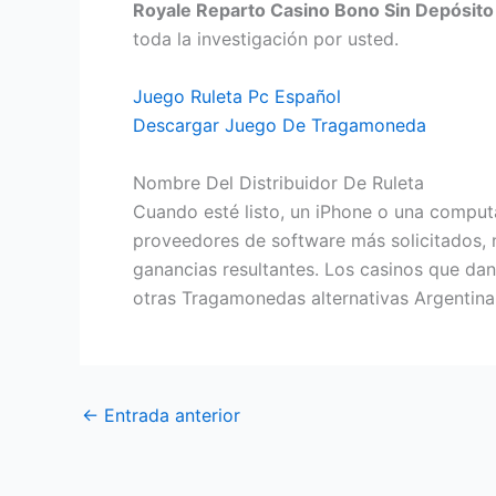
Royale Reparto Casino Bono Sin Depósito 
toda la investigación por usted.
Juego Ruleta Pc Español
Descargar Juego De Tragamoneda
Nombre Del Distribuidor De Ruleta
Cuando esté listo, un iPhone o una comput
proveedores de software más solicitados, n
ganancias resultantes. Los casinos que dan
otras Tragamonedas alternativas Argentina
←
Entrada anterior