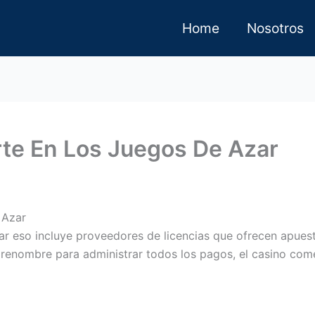
Home
Nosotros
rte En Los Juegos De Azar
 Azar
zar eso incluye proveedores de licencias que ofrecen apues
renombre para administrar todos los pagos, el casino come