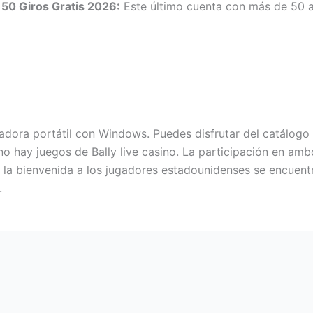
50 Giros Gratis 2026:
Este último cuenta con más de 50 a
adora portátil con Windows. Puedes disfrutar del catálogo
o hay juegos de Bally live casino. La participación en ambo
 la bienvenida a los jugadores estadounidenses se encuentr
.