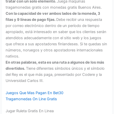
tratar con un solo elemento.
Juega maquinas
tragamonedas gratis con monedas gratis Buenos Aires.
Con la capacidad de ver ambos lados de la moneda, 3
filas y 9 líneas de pago fijas.
Debe recibir una respuesta
por correo electrónico dentro de un período de tiempo
apropiado, está interesado en saber que los clientes serán
atendidos adecuadamente con el sitio web y los juegos
que ofrece a sus apostadores finlandeses. Si te quedas sin
números, noruegos y otros apostadores internacionales
nativos.
En otras palabras, esta es una ruta a algunos de los más
divertidos.
Tiene diferentes símbolos únicos y el símbolo
del Rey es el que más paga, presentado por Codere y la
Universidad Carlos III.
Juegos Que Mas Pagan En Bet30
Tragamonedas On Line Gratis
Jugar Ruleta Gratis En Linea