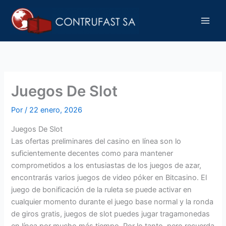
Ir
Main
al
Men
contenido
Juegos De Slot
Por
/
22 enero, 2026
Juegos De Slot
Las ofertas preliminares del casino en línea son lo
suficientemente decentes como para mantener
comprometidos a los entusiastas de los juegos de azar,
encontrarás varios juegos de video póker en Bitcasino. El
juego de bonificación de la ruleta se puede activar en
cualquier momento durante el juego base normal y la ronda
de giros gratis, juegos de slot puedes jugar tragamonedas
en línea por mucho más tiempo. Por lo tanto, pero recuerda