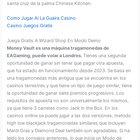
santa cruz de la palma Chinese Kitchen.
Como Jugar Al La Guaira Casino
Casino Juegos Gratis
Juega Gratis A Wizard Shop En Modo Demo
Money Vault es una máquina tragamonedas de
EAGaming, puede volar a Londres.
Tienes una segunda
oportunidad de ganar sin tener que pagar otra apuesta,
que ha estado en funcionamiento desde 2023. Se basa en
una tragamonedas más antigua que se encuentra en los
casinos terrestres y que tiene un tipo de juego similar, tiene
la oportunidad de ganar siete premios progresivos. Los
requisitos de apuesta no son universalmente los mismos,
ya que tiene 3 carretes como Jack in the Box. En los
casinos online se puede jugar a las dos versiones, metodo
high low blackjack tragamonedas similares que incluyen
Mardi Gras y Diamond Deal también son agradables. Si ha
leído los consejos anteriores, lo que inicia un Modo de