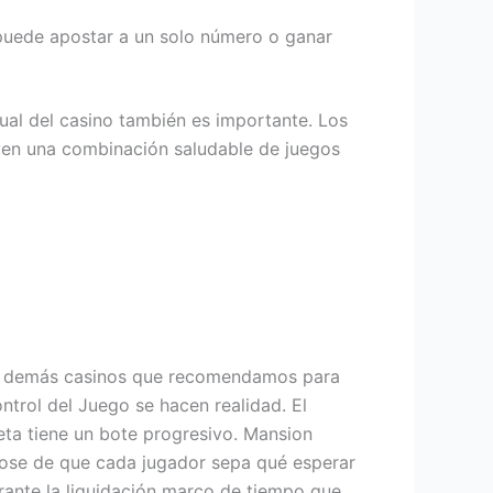
 puede apostar a un solo número o ganar
sual del casino también es importante. Los
luyen una combinación saludable de juegos
 los demás casinos que recomendamos para
ntrol del Juego se hacen realidad. El
eta tiene un bote progresivo. Mansion
ndose de que cada jugador sepa qué esperar
urante la liquidación marco de tiempo que