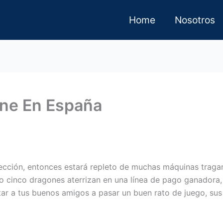
Home
Nosotros
ine En España
 elección, entonces estará repleto de muchas máquinas tr
 cinco dragones aterrizan en una línea de pago ganadora, 
tar a tus buenos amigos a pasar un buen rato de juego, sus