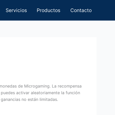
Servicios
Productos
Contacto
agamonedas de Microgaming. La recompensa
puedes activar aleatoriamente la función
 ganancias no están limitadas.