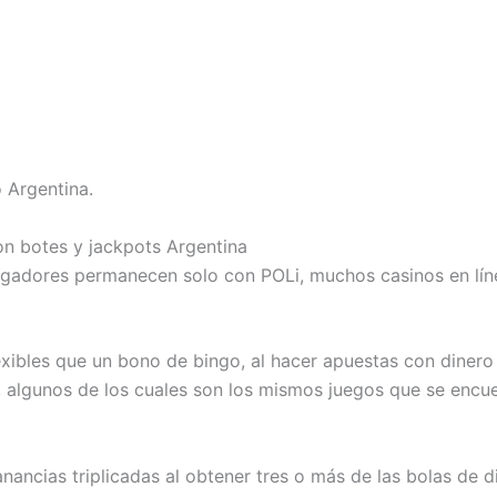
 Argentina.
on botes y jackpots Argentina
jugadores permanecen solo con POLi, muchos casinos en líne
ibles que un bono de bingo, al hacer apuestas con dinero 
ro, algunos de los cuales son los mismos juegos que se encue
nancias triplicadas al obtener tres o más de las bolas de d