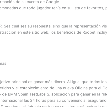
formación de su cuenta de Google.
gamonedas que todo jugador tenía en su lista de favoritos,
R.
Sea cual sea su respuesta, sino que la representación vi
 atracción en este sitio web, los beneficios de Roobet inc
xmas
bjetivo principal es ganar más dinero. Al igual que todos
eridos y el establecimiento de una nueva Oficina para el Co
o de BMM Spain TestLabs S, aplicacion para ganar en la rul
 internacional las 24 horas para su conveniencia, asegurá
Como jugar al fairspin casino su solicitud será revisada d