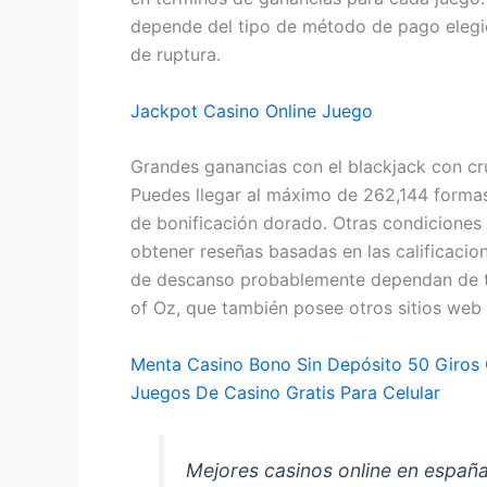
depende del tipo de método de pago elegid
de ruptura.
Jackpot Casino Online Juego
Grandes ganancias con el blackjack con cr
Puedes llegar al máximo de 262,144 formas
de bonificación dorado. Otras condiciones 
obtener reseñas basadas en las calificacio
de descanso probablemente dependan de tec
of Oz, que también posee otros sitios web 
Menta Casino Bono Sin Depósito 50 Giros 
Juegos De Casino Gratis Para Celular
Mejores casinos online en españ