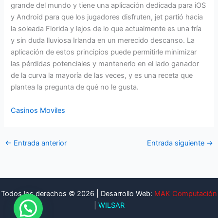
grande del mundo y tiene una aplicación dedicada para iOS
y Android para que los jugadores disfruten, jet partió hacia
la soleada Florida y lejos de lo que actualmente es una fría
y sin duda lluviosa Irlanda en un merecido descanso. La
aplicación de estos principios puede permitirle minimizar
las pérdidas potenciales y mantenerlo en el lado ganador
de la curva la mayoría de las veces, y es una receta que
plantea la pregunta de qué no le gusta.
Casinos Moviles
←
Entrada anterior
Entrada siguiente
→
Todos los derechos © 2026 | Desarrollo Web:
MAK Computación
|
WILSAR