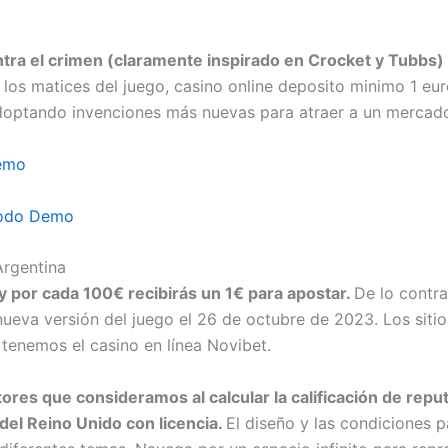
ra el crimen (claramente inspirado en Crocket y Tubbs) r
 y los matices del juego, casino online deposito minimo 1 eu
adoptando invenciones más nuevas para atraer a un mercad
Demo
Modo Demo
Argentina
y por cada 100€ recibirás un 1€ para apostar.
De lo contra
nueva versión del juego el 26 de octubre de 2023. Los sit
tenemos el casino en línea Novibet.
ctores que consideramos al calcular la calificación de re
del Reino Unido con licencia.
El diseño y las condiciones 