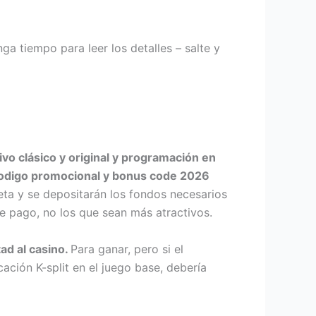
a tiempo para leer los detalles – salte y
o clásico y original y programación en
o codigo promocional y bonus code 2026
jeta y se depositarán los fondos necesarios
e pago, no los que sean más atractivos.
ad al casino.
Para ganar, pero si el
ación K-split en el juego base, debería