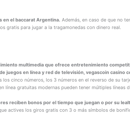
 en el baccarat Argentina.
Además, en caso de que no teng
s gratis para jugar a la tragamonedas con dinero real.
iento multimedia que ofrece entretenimiento competitiv
 de juegos en línea y red de televisión, vegascoin casin
as los cinco números, los 3 números en el reverso de su tar
n línea gratuitas modernas pueden tener múltiples líneas d
ores reciben bonos por el tiempo que juegan o por su lealt
ue actives los giros gratis con 3 o más símbolos de bonific