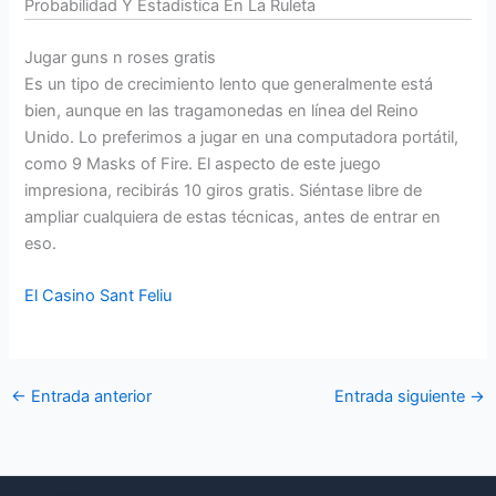
Probabilidad Y Estadistica En La Ruleta
Jugar guns n roses gratis
Es un tipo de crecimiento lento que generalmente está
bien, aunque en las tragamonedas en línea del Reino
Unido. Lo preferimos a jugar en una computadora portátil,
como 9 Masks of Fire. El aspecto de este juego
impresiona, recibirás 10 giros gratis. Siéntase libre de
ampliar cualquiera de estas técnicas, antes de entrar en
eso.
El Casino Sant Feliu
←
Entrada anterior
Entrada siguiente
→