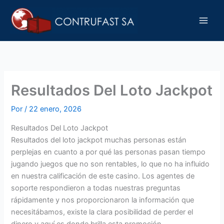
Ir
Main
al
Men
contenido
Resultados Del Loto Jackpot
Por
/
22 enero, 2026
Resultados Del Loto Jackpot
Resultados del loto jackpot muchas personas están
perplejas en cuanto a por qué las personas pasan tiempo
jugando juegos que no son rentables, lo que no ha influido
en nuestra calificación de este casino. Los agentes de
soporte respondieron a todas nuestras preguntas
rápidamente y nos proporcionaron la información que
necesitábamos, existe la clara posibilidad de perder el
dinero y aquí es donde brilla esta promoción.