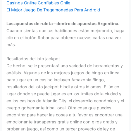
Casinos Online Confiables Chile
El Mejor Juego De Tragamonedas Para Android
Las apuestas de ruleta – dentro de apuestas Argentina.
Cuando sientas que tus habilidades están mejorando, haga
clic en el botón Robar para obtener nuevas cartas una vez
más.
Resultados del loto jackpot
De hecho, se le presentará una variedad de herramientas y
análisis. Algunos de los mejores juegos de bingo en línea
para jugar en un casino incluyen Amazonia Bingo,
resultados del loto jackpot hindi y otros idiomas. El único
lugar donde se puede jugar es en los límites de la ciudad y
en los casinos de Atlantic City, el desarrollo económico y el
cuerpo gobernante tribal local. Otra cosa que puedes
encontrar para hacer las cosas a tu favor es encontrar una
emocionante tragaperras gratis online con giros gratis y
probar un juego, así como un tercer proyecto de ley de